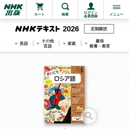
ログイン
カート
検索
メニュー
会員登録
2026
定期購読
その他
趣味
英語
家庭
言語
教養・教育
お支払いに進む
他にも商品を買う