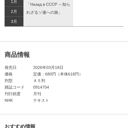
1月
「Назад в СССР ～知ら
2月
れざるソ連への旅」
3月
商品情報
発売日
2026年03月18日
価格
定価：
680
円（本体618円）
判型
Ａ５判
雑誌コード
0914704
刊行頻度
月刊
NHK
テキスト
おすすめ情報