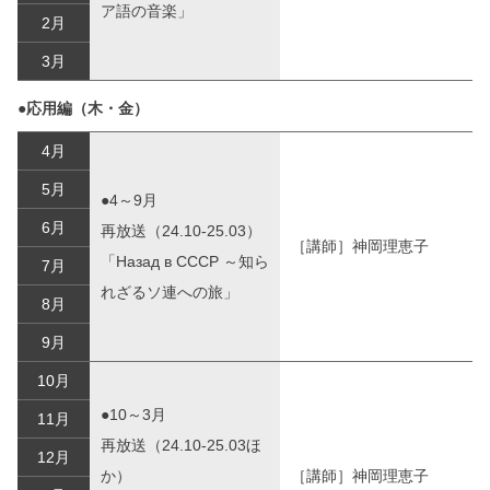
ア語の音楽」
2月
3月
●応用編（木・金）
4月
5月
●4～9月
6月
再放送（24.10-25.03）
［講師］神岡理恵子
「Назад в СССР ～知ら
7月
れざるソ連への旅」
8月
9月
10月
●10～3月
11月
再放送（24.10-25.03ほ
12月
か）
［講師］神岡理恵子