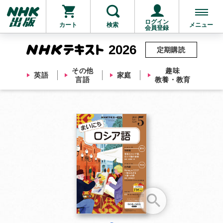
ログイン
カート
検索
メニュー
会員登録
2026
定期購読
その他
趣味
英語
家庭
言語
教養・教育
お支払いに進む
他にも商品を買う