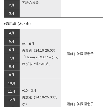
ア語の音楽」
2月
3月
●応用編（木・金）
4月
5月
●4～9月
6月
再放送（24.10-25.03）
［講師］神岡理恵子
「Назад в СССР ～知ら
7月
れざるソ連への旅」
8月
9月
10月
●10～3月
11月
再放送（24.10-25.03ほ
12月
か）
［講師］神岡理恵子