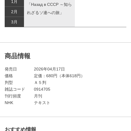
1月
「Назад в СССР ～知ら
2月
れざるソ連への旅」
3月
商品情報
発売日
2026年04月17日
価格
定価：
680
円（本体618円）
判型
Ａ５判
雑誌コード
0914705
刊行頻度
月刊
NHK
テキスト
おすすめ情報