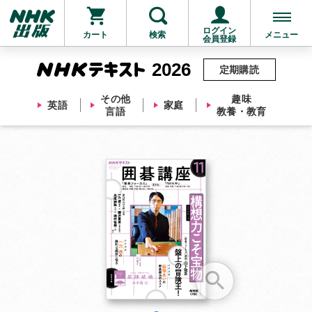
ログイン
カート
検索
メニュー
会員登録
2026
定期購読
その他
趣味
英語
家庭
言語
教養・教育
お支払いに進む
他にも商品を買う