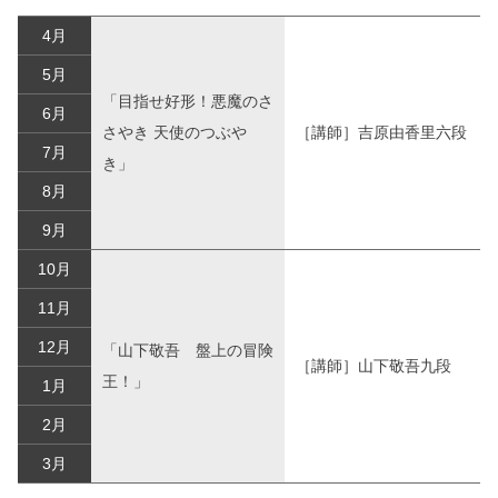
4月
5月
「目指せ好形！悪魔のさ
6月
さやき 天使のつぶや
［講師］吉原由香里六段
7月
き」
8月
9月
10月
11月
12月
「山下敬吾 盤上の冒険
［講師］山下敬吾九段
王！」
1月
2月
3月