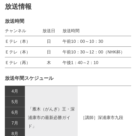
放送情報
放送時間
チャンネル
放送日
放送時間
Ｅテレ（本）
日
午前10：00～10：30
Ｅテレ（本）
日
午前10：30～12：00（NHK杯）
Ｅテレ（再）
木
午後1：40～2：10
放送年間スケジュール
4月
5月
「雁木（がんぎ）王・深
6月
浦康市の最新必勝ガイ
［講師］深浦康市九段
7月
ド」
8月