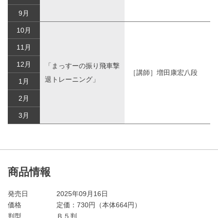
9月
10月
11月
12月
「まっすーの振り飛車撃
［講師］増田康宏八段
退トレーニング」
1月
2月
3月
商品情報
発売日
2025年09月16日
価格
定価：
730
円（本体664円）
判型
Ｂ５判