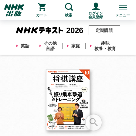
ログイン
カート
検索
メニュー
会員登録
2026
定期購読
その他
趣味
英語
家庭
言語
教養・教育
お支払いに進む
他にも商品を買う