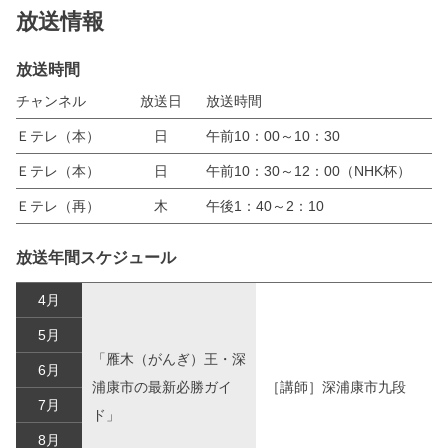
放送情報
放送時間
チャンネル
放送日
放送時間
Ｅテレ（本）
日
午前10：00～10：30
Ｅテレ（本）
日
午前10：30～12：00（NHK杯）
Ｅテレ（再）
木
午後1：40～2：10
放送年間スケジュール
4月
5月
「雁木（がんぎ）王・深
6月
浦康市の最新必勝ガイ
［講師］深浦康市九段
7月
ド」
8月