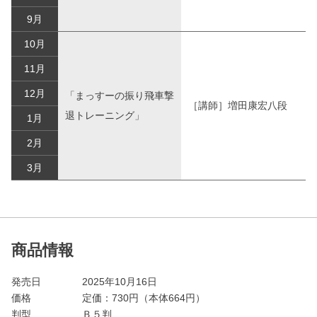
9月
10月
11月
12月
「まっすーの振り飛車撃
［講師］増田康宏八段
退トレーニング」
1月
2月
3月
商品情報
発売日
2025年10月16日
価格
定価：
730
円（本体664円）
判型
Ｂ５判