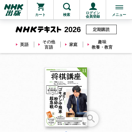
ログイン
カート
検索
メニュー
会員登録
2026
定期購読
その他
趣味
英語
家庭
言語
教養・教育
お支払いに進む
他にも商品を買う