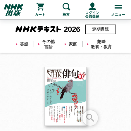
ログイン
カート
検索
メニュー
会員登録
2026
定期購読
その他
趣味
英語
家庭
言語
教養・教育
お支払いに進む
他にも商品を買う