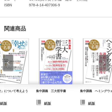
ISBN
978-4-14-407306-9
関連商品
せ」について考えよう
集中講義 三大哲学書
集中講義 ヘミングウ
紙版
紙版
紙版