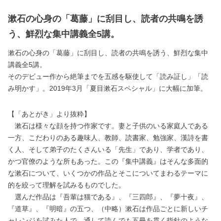
漱石の心身の「葛藤」に刮目し、読者の共鳴を誘
う、鮮烈な集中講義全5講。
漱石の心身の「葛藤」に刮目し、読者の共鳴を誘う、鮮烈な集中
講義全5講。
そのデビュー作から絶筆までを五感を駆使して「読み証し」「読
み明かす」。2019年3月「夏目漱石スペシャル」に大幅に加筆。
【「あとがき」より抜粋】
漱石は様々な顔を持つ作家です。妻と子供のいる家庭人である
一方、こだわりのある趣味人、教師、読書家、勉強家、漢詩を書
く人、そして弟子のたくさんいる「先生」であり、学者であり、
かつ官僚のような所もあった。この『集中講義』はそんな多面的
な漱石について、いくつかの作品とそこについてまわるテーマに
的を絞って理解を試みるものでした。
選んだ作品は『吾輩は猫である』、『三四郎』、『夢十夜』、
『道草』、『明暗』の五つ、（中略）漱石は作品ごとに新しいチ
ャレンジを試みた人で、通して読んでも五冊を貫く指針のような