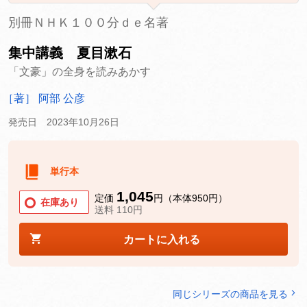
別冊ＮＨＫ１００分ｄｅ名著
集中講義 夏目漱石
「文豪」の全身を読みあかす
［著］ 阿部 公彦
発売日 2023年10月26日
単行本
1,045
定価
円（本体950円）
在庫あり
送料 110円
カートに入れる
同じシリーズの商品を見る