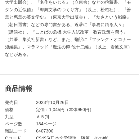
大学出版会）、『名作をいじる』（立東舎）などの啓蒙書、『モ
ダンの近似値』『即興文学のつくり方』（以上、松柏社）、『善
意と悪意の英文学史』（東京大学出版会）、『幼さという戦略』
（朝日選書）などの専門書がある。近著に『事務に踊る人々』
（講談社）、『ことばの危機 大学入試改革・教育政策を問う』
（共著、集英社新書）など。また、翻訳に『フランク・オコナー
短編集』、マラマッド『魔法の樽 他十二編』（以上、岩波文庫）
などがある。
商品情報
発売日
2023年10月26日
価格
定価：
1,045
円（本体950円）
判型
Ａ５判
ページ数
184ページ
雑誌コード
6407306
Cコード
C9495(日本文学評論 随筆 その他)