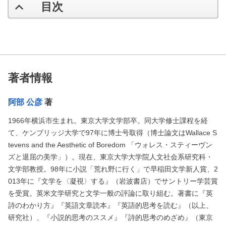
目次
著者情報
阿部 公彦
著
1966年横浜市生まれ。東京大学文学部卒。同大学修士課程を経
て、ケンブリッジ大学で97年に博士号取得（博士論文はWallace S
tevens and the Aesthetic of Boredom 「ウォレス・スティーヴン
ズと退屈の美学」）。現在、東京大学大学院人文社会系研究科・
文学部教授。98年に小説「荒れ野に行く」で早稲田文学新人賞、2
013年に『文学を〈凝視〉する』（岩波書店）でサントリー学芸賞
を受賞。英米文学研究と文学一般の評論に取り組む。著書に『英
詩のわかり方』『英語文章読本』『英語的思考を読む』（以上、
研究社）、『小説的思考のススメ』『詩的思考のめざめ』（東京