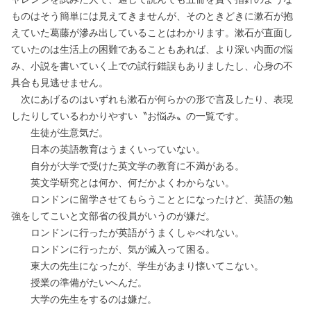
ものはそう簡単には見えてきませんが、そのときどきに漱石が抱
えていた葛藤が滲み出していることはわかります。漱石が直面し
ていたのは生活上の困難であることもあれば、より深い内面の悩
み、小説を書いていく上での試行錯誤もありましたし、心身の不
具合も見逃せません。
次にあげるのはいずれも漱石が何らかの形で言及したり、表現
したりしているわかりやすい〝お悩み〟の一覧です。
生徒が生意気だ。
日本の英語教育はうまくいっていない。
自分が大学で受けた英文学の教育に不満がある。
英文学研究とは何か、何だかよくわからない。
ロンドンに留学させてもらうこととになったけど、英語の勉
強をしてこいと文部省の役員がいうのが嫌だ。
ロンドンに行ったが英語がうまくしゃべれない。
ロンドンに行ったが、気が滅入って困る。
東大の先生になったが、学生があまり懐いてこない。
授業の準備がたいへんだ。
大学の先生をするのは嫌だ。