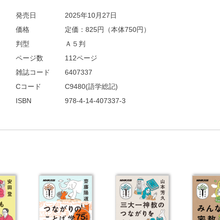
発売日
2025年10月27日
他にも商品を買う
価格
定価：
825
円（本体750円）
判型
Ａ５判
ページ数
112ページ
雑誌コード
6407337
Cコード
C9480(語学総記)
ISBN
978-4-14-407337-3