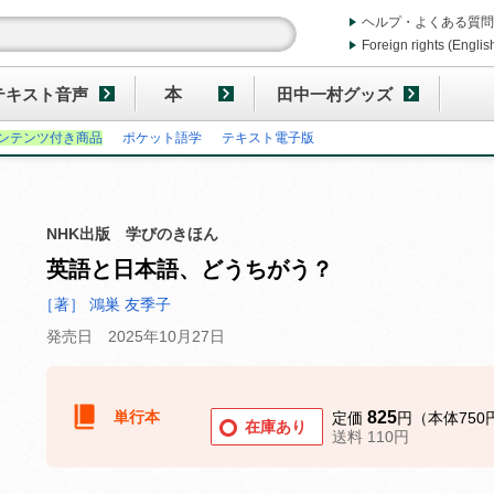
ヘルプ・よくある質問
Foreign rights (Englis
テキスト音声
本
田中一村グッズ
ンテンツ付き商品
ポケット語学
テキスト電子版
NHK出版 学びのきほん
英語と日本語、どうちがう？
［著］ 鴻巣 友季子
発売日 2025年10月27日
単行本
825
定価
円（本体750
在庫あり
送料 110円