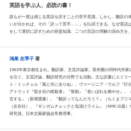
英語を学ぶ人、必読の書！
誰もが一度は感じる英語を訳すことの苦手意識。しかし、翻訳の
いが分かれば、その「訳って苦手……」を払拭できる。なぜ英語
をして適切に訳すための前提知識、二つの言語の理解の深め方を
鴻巣 友季子
著
1963年東京都生まれ。翻訳家、文芸評論家。英米圏の同時代作
を注ぐ。文芸評論、翻訳研究の分野でも活動。主な訳書にエミリ
ト・ミッチェル『風と共に去りぬ』、ヴァージニア・ウルフ『灯
アトウッド『昏き目の暗殺者』『誓願』『老いぼれを燃やせ』、
言する』（新潮選書）、『翻訳ってなんだろう？』（ちくまプリ
（左右社）、『ギンガムチェックと塩漬けライム』（NHK 出版
研究員。日本文藝家協会常務理事。
お支払いに進む