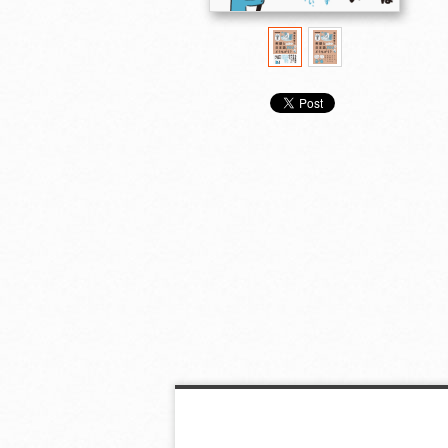
役に立つ古典
考える教室 大人のた
つまずきやすい
めの哲学入門