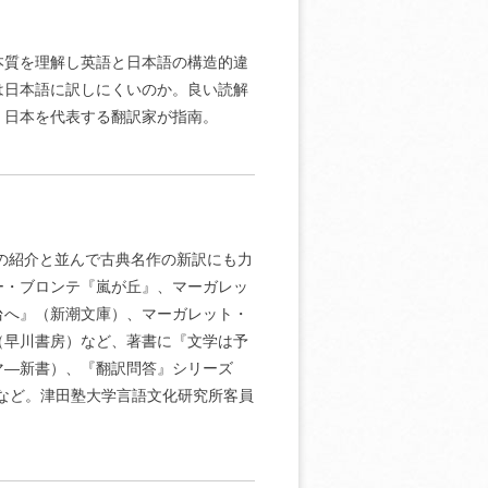
本質を理解し英語と日本語の構造的違
は日本語に訳しにくいのか。良い読解
、日本を代表する翻訳家が指南。
家の紹介と並んで古典名作の新訳にも力
ー・ブロンテ『嵐が丘』、マーガレッ
台へ』（新潮文庫）、マーガレット・
（早川書房）など、著書に『文学は予
マ―新書）、『翻訳問答』シリーズ
）など。津田塾大学言語文化研究所客員