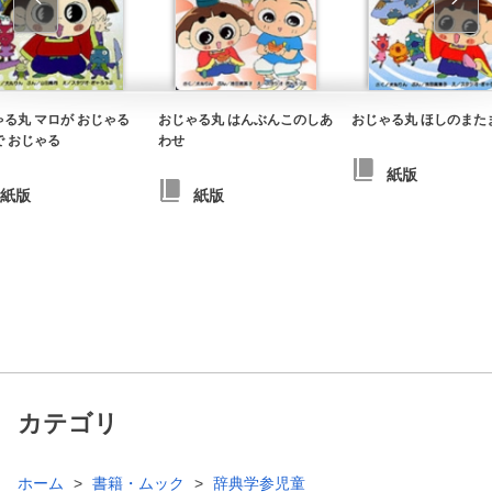
ゃる丸 マロが おじゃる
おじゃる丸 はんぶんこのしあ
おじゃる丸 ほしのまた
で おじゃる
わせ
紙版
紙版
紙版
カテゴリ
ホーム
書籍・ムック
辞典学参児童