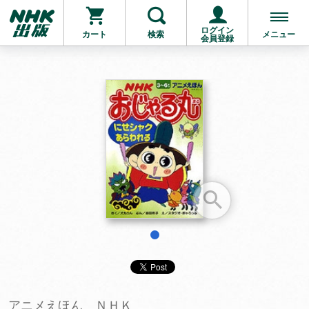
ログイン
カート
検索
メニュー
会員登録
お支払いに進む
他にも商品を買う
1
アニメえほん ＮＨＫ