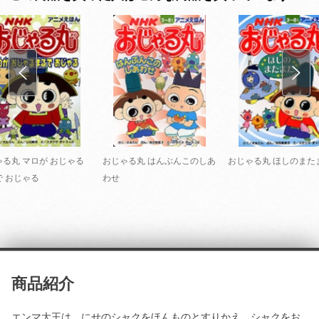
ゃる丸 マロが おじゃる
おじゃる丸 はんぶんこのしあ
おじゃる丸 ほしのまた
で おじゃる
わせ
商品紹介
エンマ大王は、にせのシャクをほんものとすりかえ、シャクをお