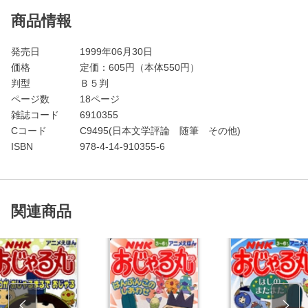
商品情報
発売日
1999年06月30日
価格
定価：
605
円（本体550円）
判型
Ｂ５判
ページ数
18ページ
雑誌コード
6910355
Cコード
C9495(日本文学評論 随筆 その他)
ISBN
978-4-14-910355-6
関連商品