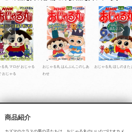
ゃる丸 マロが おじゃる
おじゃる丸 はんぶんこのしあ
おじゃる丸 ほしのまた
で おじゃる
わせ
商品紹介
カズマのクラスの男の子たちは、おじゃる丸のいいなづけオカメ