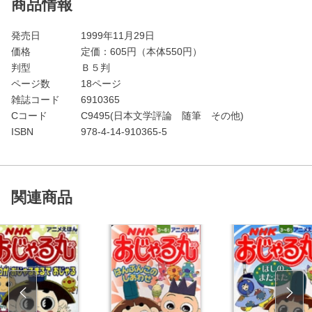
商品情報
発売日
1999年11月29日
価格
定価：
605
円（本体550円）
判型
Ｂ５判
ページ数
18ページ
雑誌コード
6910365
Cコード
C9495(日本文学評論 随筆 その他)
ISBN
978-4-14-910365-5
関連商品