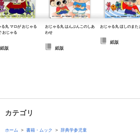
ゃる丸 マロが おじゃる
おじゃる丸 はんぶんこのしあ
おじゃる丸 ほしのまた
で おじゃる
わせ
紙版
紙版
紙版
カテゴリ
ホーム
書籍・ムック
辞典学参児童