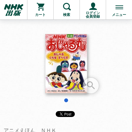
ログイン
カート
検索
メニュー
会員登録
お支払いに進む
他にも商品を買う
1
アニメえほん ＮＨＫ