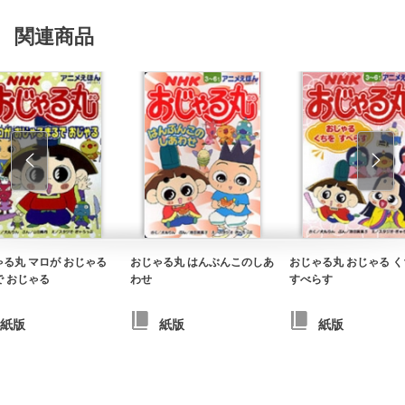
関連商品
ゃる丸 マロが おじゃる
おじゃる丸 はんぶんこのしあ
おじゃる丸 おじゃる 
で おじゃる
わせ
すべらす
紙版
紙版
紙版