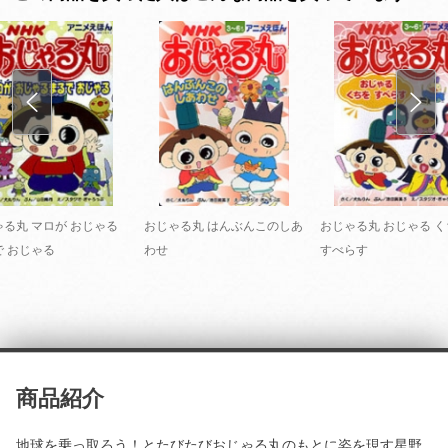
ゃる丸 マロが おじゃる
おじゃる丸 はんぶんこのしあ
おじゃる丸 おじゃる 
で おじゃる
わせ
すべらす
商品紹介
地球を乗っ取ろう！とたびたびおじゃる丸のもとに姿を現す星野