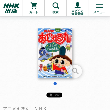
ログイン
カート
検索
メニュー
会員登録
お支払いに進む
他にも商品を買う
1
アニメえほん ＮＨＫ