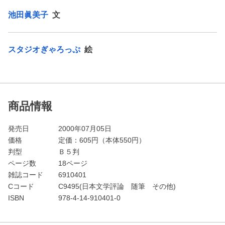
池田眞美子
文
スタジオぎゃろっぷ
絵
商品情報
発売日
2000年07月05日
価格
定価：
605
円（本体550円）
判型
Ｂ５判
ページ数
18ページ
雑誌コード
6910401
Cコード
C9495(日本文学評論 随筆 その他)
ISBN
978-4-14-910401-0