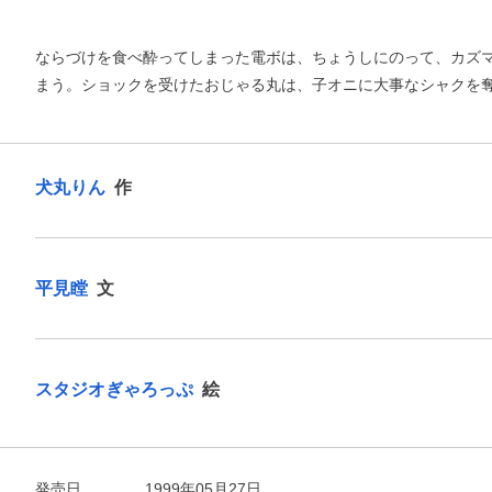
ならづけを食べ酔ってしまった電ボは、ちょうしにのって、カズ
まう。ショックを受けたおじゃる丸は、子オニに大事なシャクを
犬丸りん
作
平見瞠
文
スタジオぎゃろっぷ
絵
お支払いに進む
他にも商品を買う
発売日
1999年05月27日