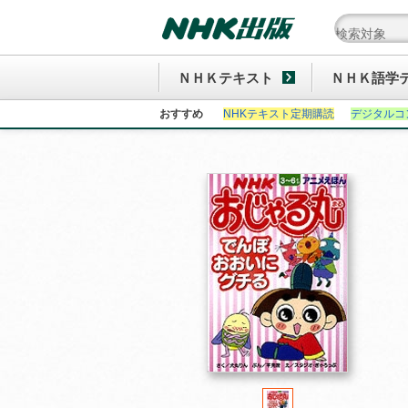
ＮＨＫテキスト
ＮＨＫ語学
おすすめ
NHKテキスト定期購読
デジタルコ