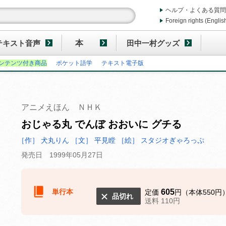
ヘルプ・よくある質問
Foreign rights (Englis
テキスト音声
本
田中一村グッズ
ンテンツ付き商品
ポケット語学
テキスト電子版
アニメえほん ＮＨＫ
おじゃる丸 でんぼ おおいに グチる
［作］ 犬丸りん
［文］ 平見瞠
［絵］ スタジオぎゃろっぷ
発売日 1999年05月27日
単行本
605
定価
円（本体550円
品切れ
送料 110円