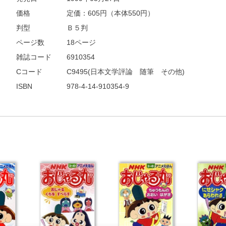
価格
定価：
605
円（本体550円）
判型
Ｂ５判
ページ数
18ページ
雑誌コード
6910354
Cコード
C9495(日本文学評論 随筆 その他)
ISBN
978-4-14-910354-9