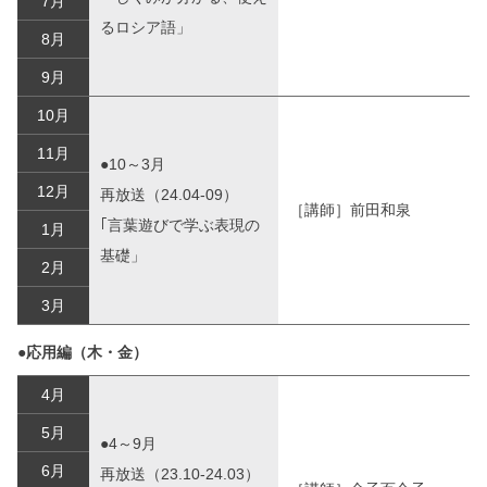
7月
るロシア語」
8月
9月
10月
11月
●10～3月
12月
再放送（24.04-09）
［講師］前田和泉
｢言葉遊びで学ぶ表現の
1月
基礎」
2月
3月
●応用編（木・金）
4月
5月
●4～9月
6月
再放送（23.10-24.03）