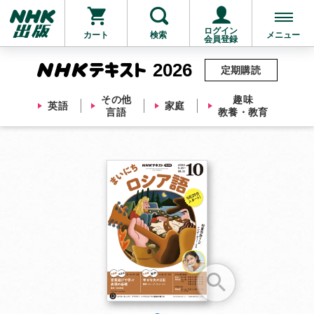
ログイン
カート
検索
メニュー
会員登録
2026
定期購読
その他
趣味
英語
家庭
言語
教養・教育
お支払いに進む
他にも商品を買う