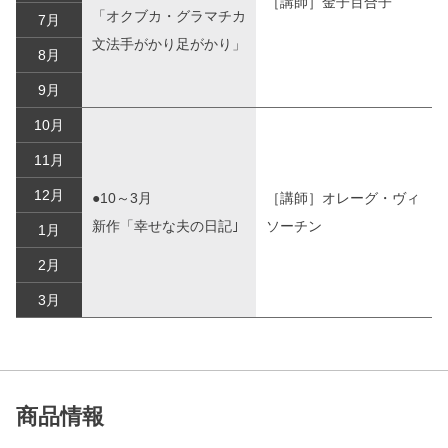
［講師］金子百合子
「オクブカ・グラマチカ
7月
文法手がかり足がかり」
8月
9月
10月
11月
12月
●10～3月
［講師］オレーグ・ヴィ
新作「幸せな夫の日記｣
ソーチン
1月
2月
3月
商品情報