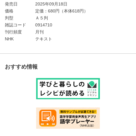
発売日
2025年09月18日
価格
定価：
680
円（本体618円）
判型
Ａ５判
雑誌コード
0914710
刊行頻度
月刊
NHK
テキスト
おすすめ情報