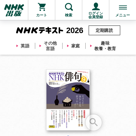
ログイン
カート
検索
メニュー
会員登録
2026
定期購読
その他
趣味
英語
家庭
言語
教養・教育
お支払いに進む
他にも商品を買う