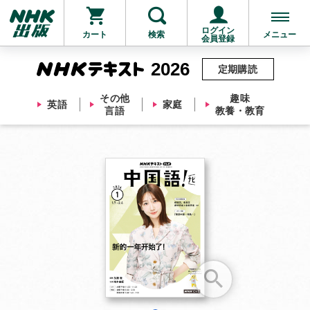
ログイン
カート
検索
メニュー
会員登録
2026
定期購読
その他
趣味
英語
家庭
言語
教養・教育
お支払いに進む
他にも商品を買う