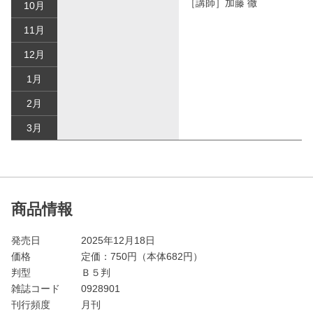
［講師］加藤 徹
10月
11月
12月
1月
2月
3月
商品情報
発売日
2025年12月18日
価格
定価：
750
円（本体682円）
判型
Ｂ５判
雑誌コード
0928901
刊行頻度
月刊