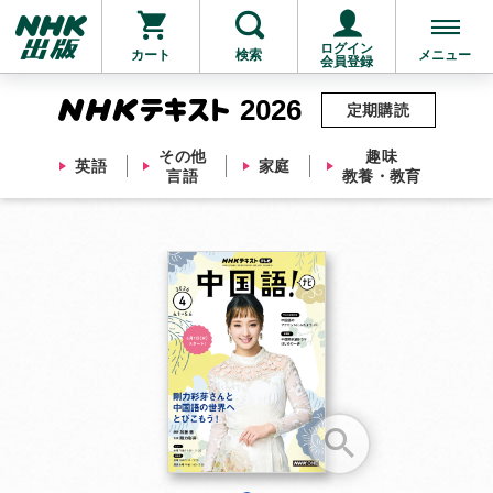
ログイン
カート
検索
メニュー
会員登録
2026
定期購読
その他
趣味
英語
家庭
言語
教養・教育
お支払いに進む
他にも商品を買う