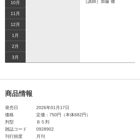
［講師］加藤 徹
10月
11月
12月
1月
2月
3月
商品情報
発売日
2026年01月17日
価格
定価：
750
円（本体682円）
判型
Ｂ５判
雑誌コード
0928902
刊行頻度
月刊