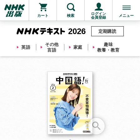
ログイン
カート
検索
メニュー
会員登録
2026
定期購読
その他
趣味
英語
家庭
言語
教養・教育
お支払いに進む
他にも商品を買う