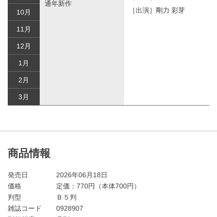
通年新作
［出演］剛力 彩芽
10月
11月
12月
1月
2月
3月
商品情報
発売日
2026年06月18日
価格
定価：
770
円（本体700円）
判型
Ｂ５判
雑誌コード
0928907