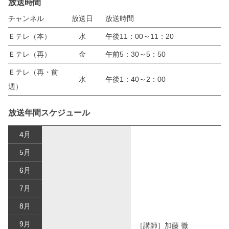
放送時間
チャンネル
放送日
放送時間
Ｅテレ（本）
水
午後11：00～11：20
Ｅテレ（再）
金
午前5：30～5：50
Ｅテレ（再・前
水
午後1：40～2：00
週）
放送年間スケジュール
4月
5月
6月
7月
8月
9月
［講師］加藤 徹