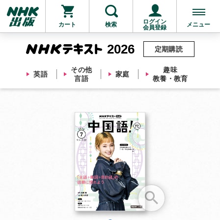
ログイン
カート
検索
メニュー
会員登録
2026
定期購読
その他
趣味
英語
家庭
言語
教養・教育
お支払いに進む
他にも商品を買う