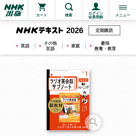
ログイン
カート
検索
メニュー
会員登録
2026
定期購読
その他
趣味
英語
家庭
言語
教養・教育
お支払いに進む
他にも商品を買う