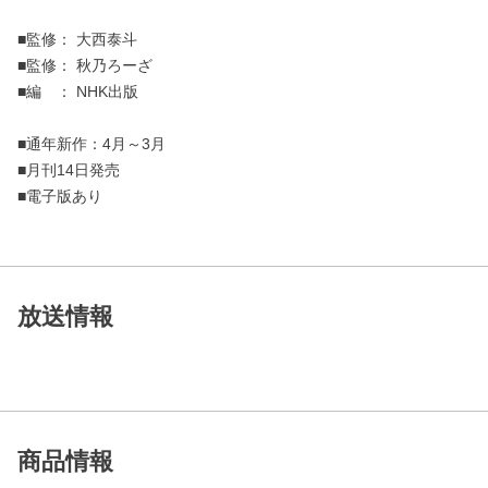
■監修： 大西泰斗
■監修： 秋乃ろーざ
■編 ： NHK出版
■通年新作：4月～3月
■月刊14日発売
■電子版あり
放送情報
商品情報