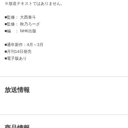
※放送テキストではありません。
■監修： 大西泰斗
■監修： 秋乃ろーざ
■編 ： NHK出版
■通年新作：4月～3月
■月刊14日発売
■電子版あり
放送情報
商品情報