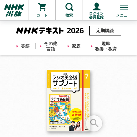
ログイン
カート
検索
メニュー
会員登録
2026
定期購読
その他
趣味
英語
家庭
言語
教養・教育
お支払いに進む
他にも商品を買う