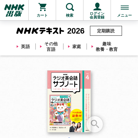
ログイン
カート
検索
メニュー
会員登録
2026
定期購読
その他
趣味
英語
家庭
言語
教養・教育
お支払いに進む
他にも商品を買う