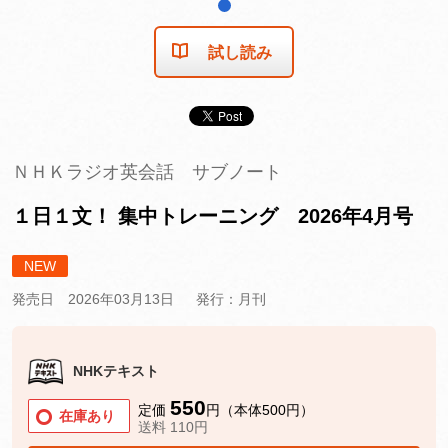
1
試し読み
ＮＨＫラジオ英会話 サブノート
１日１文！ 集中トレーニング 2026年4月号
NEW
発売日 2026年03月13日
発行：月刊
NHKテキスト
550
定価
円（本体500円）
在庫あり
送料 110円