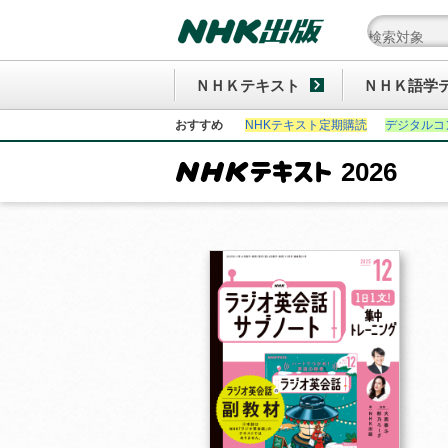
ＮＨＫテキスト
ＮＨＫ語学
おすすめ
NHKテキスト定期購読
デジタルコ
2026