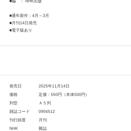
■編 ： NHK出版
■通年新作：4月～3月
■月刊14日発売
■電子版あり
発売日
2025年11月14日
価格
定価：
550
円（本体500円）
判型
Ａ５判
雑誌コード
0956512
刊行頻度
月刊
NHK
雜誌