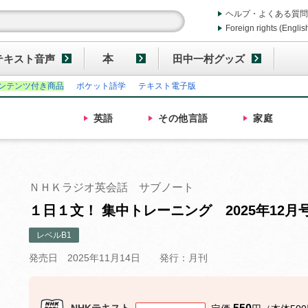
ヘルプ・よくある質問
Foreign rights (Englis
テキスト音声
本
田中一村グッズ
ンテンツ付き商品
ポケット語学
テキスト電子版
英語
その他
言語
家庭
ＮＨＫラジオ英会話 サブノート
１日１文！ 集中トレーニング 2025年12月
レベルB1
発売日 2025年11月14日
発行：月刊
NHKテキスト