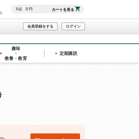
0
点
0
円
カートを見る
h)
会員登録をする
ログイン
趣味
・
定期購読
教養・教育
号