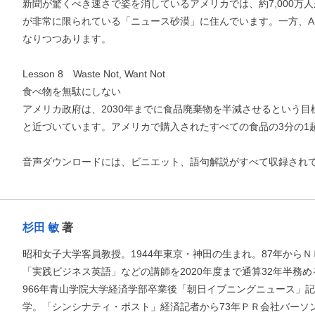
新聞が驚くべき速さで姿を消しているアメリカでは、約7,000万
が非常に限られている「ニュース砂漠」に住んでいます。一方、A
なりつつあります。
お支払いに進む
Lesson 8 Waste Not, Want Not
他にも商品を買う
食べ物を無駄にしない
アメリカ政府は、2030年までに食品廃棄物を半減させるという
と近づいています。アメリカで購入されたすべての食品の3分の1
音声ダウンロードには、ビニエット、語句解説がすべて収録され
杉田 敏
著
昭和女子大学客員教授。1944年東京・神田の生まれ。87年から
「実践ビジネス英語」などの講師を2020年度まで通算32年半務める
966年青山学院大学経済学部卒業後「朝日イブニングニュース」記
学。「シンシナティ・ポスト」経済記者から73年ＰＲ会社バーソ