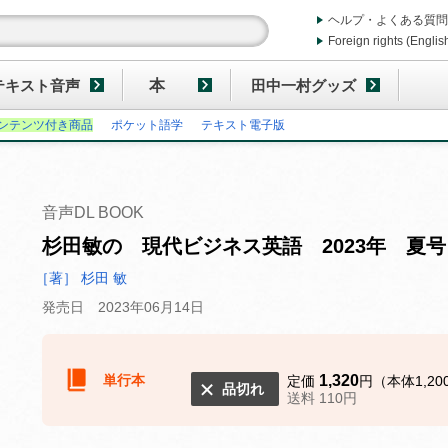
ヘルプ・よくある質問
Foreign rights (Englis
テキスト音声
本
田中一村グッズ
ンテンツ付き商品
ポケット語学
テキスト電子版
音声DL BOOK
杉田敏の 現代ビジネス英語 2023年 夏号
［著］ 杉田 敏
発売日 2023年06月14日
単行本
1,320
定価
円（本体1,20
品切れ
送料 110円