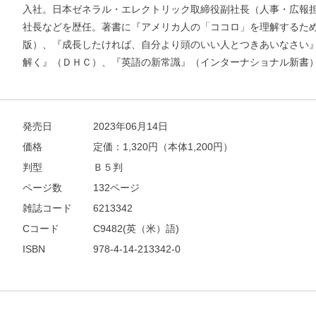
入社。日本ゼネラル・エレクトリック取締役副社長（人事・広報
社長などを歴任。著書に『アメリカ人の「ココロ」を理解するた
版）、『成長したければ、自分より頭のいい人とつきあいなさい
解く』（ＤＨＣ）、『英語の新常識』（インターナショナル新書
発売日
2023年06月14日
価格
定価：
1,320
円（本体1,200円）
判型
Ｂ５判
ページ数
132ページ
雑誌コード
6213342
Cコード
C9482(英（米）語)
ISBN
978-4-14-213342-0