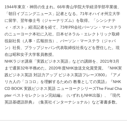
1944年東京・神田の生まれ。66年青山学院大学経済学部卒業後、
「朝日イブニングニュース」記者となる。71年オハイオ州立大学
に留学、翌年修士号（ジャーナリズム）を取得。「シンシナテ
ィ・ポスト」経済記者を経て、73年PR会社バーソン・マーステラ
のニューヨーク本社に入社。日本ゼネラル・エレクトリック取締
役副社長（人事・広報担当）、バーソン・マーステラ（ジャパ
ン）社長、プラップジャパン代表取締役社長などを歴任した。現
在は昭和女子大学客員教授。
NHKラジオ講座「実践ビジネス英語」などの講師を、2021年3月
まで通算32年半務めた。2020年度NHK放送文化賞受賞。『NHK実
践ビジネス英語 対話力アップ ビジネス英語フレーズ800』『アメ
リカ人の「ココロ」を理解するための 教養としての英語』『NHK
CD BOOK 実践ビジネス英語 ニューヨークシリーズThe Final Cha
pter ベストセレクション完結編』（いずれもNHK出版）、『現代
英語基礎語辞典』（集英社インターナショナル）など著書多数。