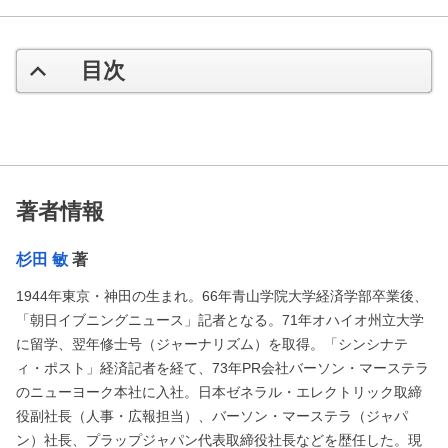
目次
著者情報
杉田 敏
著
1944年東京・神田の生まれ。66年青山学院大学経済学部卒業後、
「朝日イブニングニュース」記者となる。71年オハイオ州立大学
に留学、翌年修士号（ジャーナリズム）を取得。「シンシナテ
ィ・ポスト」経済記者を経て、73年PR会社バーソン・マーステラ
のニューヨーク本社に入社。日本ゼネラル・エレクトリック取締
役副社長（人事・広報担当）、バーソン・マーステラ（ジャパ
ン）社長、プラップジャパン代表取締役社長などを歴任した。現