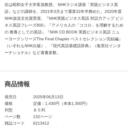
在は昭和女子大学客員教授。 NHKラジオ講座「実践ビジネス英
語」などの講師を、2021年3月まで通算32年半務めた。2020年度
NHK放送文化賞受賞。『NHK実践ビジネス英語 対話力アップ ビジ
ネス英語フレーズ800』『アメリカ人の「ココロ」を理解するため
の 教養としての英語』『NHK CD BOOK 実践ビジネス英語 ニュ
ーヨークシリーズThe Final Chapter ベストセレクション完結編』
（いずれもNHK出版）、『現代英語基礎語辞典』（集英社インタ
ーナショナル）など著書多数。
商品情報
発売日
2025年06月13日
価格
定価：
1,430
円（本体1,300円）
判型
Ｂ５判
ページ数
132ページ
雑誌コード
6213412