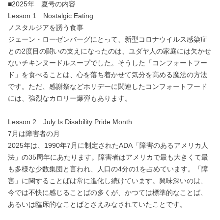
■2025年 夏号の内容
Lesson 1 Nostalgic Eating
ノスタルジアを誘う食事
ジェーン・ローゼンバーグにとって、新型コロナウイルス感染症
との2度目の闘いの支えになったのは、ユダヤ人の家庭には欠かせ
ないチキンヌードルスープでした。そうした「コンフォートフー
ド」を食べることは、心を落ち着かせて気分を高める魔法の方法
です。ただ、感謝祭などホリデーに関連したコンフォートフード
には、強烈なカロリー爆弾もあります。
Lesson 2 July Is Disability Pride Month
7月は障害者の月
2025年は、1990年7月に制定されたADA「障害のあるアメリカ人
法」の35周年にあたります。障害者はアメリカで最も大きくて最
も多様な少数集団と言われ、人口の4分の1を占めています。「障
害」に関することばは常に進化し続けています。興味深いのは、
今では不快に感じることばの多くが、かつては標準的なことば、
あるいは臨床的なことばとさえみなされていたことです。