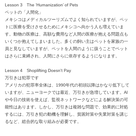
Lesson 3 The ‘Humanization’ of Pets
ペットの「人間化」
メキシコはメディカルツーリズムでよく知られていますが、ペッ
トに医療を受けさせるためにメキシコへ向かう人も増えていま
す。動物の医療は、高額な費用など人間の医療が抱える問題点も
いくつか抱えてしまいました。多くの飼い主はペットを家族の一
員と見なしていますが、ペットを人間のように扱うことでペット
はさらに束縛され、人間にさらに依存するようになります。
Lesson 4 Shoplifting Doesn't Pay
万引きは犯罪です
アメリカの犯罪率全体は、1990年代の初頭以降はかなり低下して
いますが、ニューヨークでは最近、万引きが急増しています。AI
や今日の技術を使えば、監視ネットワークなどによる解決策の可
能性はあります。しかし、万引きは複雑な問題で、効果的に対処
するには、万引き犯の動機を理解し、貧困対策や失業対策を講じ
るなど、総合的な取り組みが必要です。