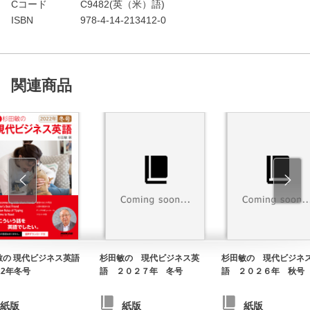
Cコード
C9482(英（米）語)
ISBN
978-4-14-213412-0
関連商品
敏の 現代ビジネス英語
杉田敏の 現代ビジネス英
杉田敏の 現代ビジネ
22年冬号
語 ２０２７年 冬号
語 ２０２６年 秋号
紙版
紙版
紙版