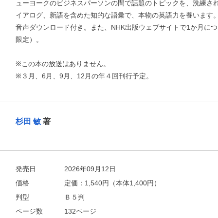
ューヨークのビジネスパーソンの間で話題のトピックを、洗練さ
イアログ、新語を含めた知的な語彙で、本物の英語力を養います
音声ダウンロード付き。また、NHK出版ウェブサイトで1か月に
限定）。
※この本の放送はありません。
お支払いに進む
※３月、6月、9月、12月の年４回刊行予定。
他にも商品を買う
杉田 敏
著
発売日
2026年09月12日
価格
定価：
1,540
円（本体1,400円）
判型
Ｂ５判
ページ数
132ページ