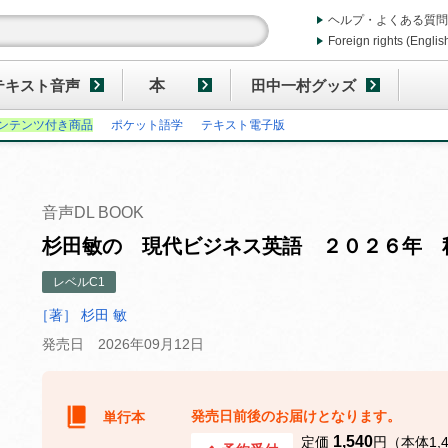
ヘルプ・よくある質問
Foreign rights (Englis
テキスト音声
本
田中一村グッズ
ンテンツ付き商品
ポケット語学
テキスト電子版
音声DL BOOK
杉田敏の 現代ビジネス英語 ２０２６年 
レベルC1
［著］ 杉田 敏
発売日 2026年09月12日
発売日前後のお届けとなります。
単行本
1,540
定価
円（本体1,