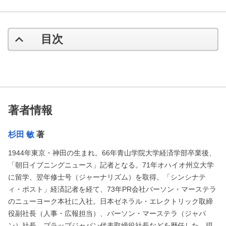
目次
著者情報
杉田 敏
著
1944年東京・神田の生まれ。66年青山学院大学経済学部卒業後、
「朝日イブニングニュース」記者となる。71年オハイオ州立大学
に留学、翌年修士号（ジャーナリズム）を取得。「シンシナテ
ィ・ポスト」経済記者を経て、73年PR会社バーソン・マーステラ
のニューヨーク本社に入社。日本ゼネラル・エレクトリック取締
役副社長（人事・広報担当）、バーソン・マーステラ（ジャパ
ン）社長、プラップジャパン代表取締役社長などを歴任した。現