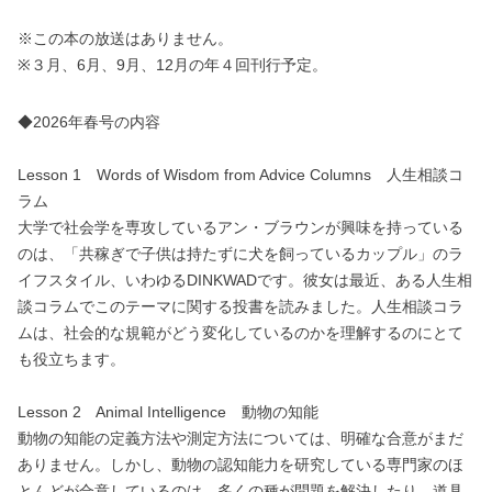
※この本の放送はありません。
※３月、6月、9月、12月の年４回刊行予定。
◆2026年春号の内容
Lesson 1 Words of Wisdom from Advice Columns 人生相談コ
ラム
大学で社会学を専攻しているアン・ブラウンが興味を持っている
のは、「共稼ぎで子供は持たずに犬を飼っているカップル」のラ
イフスタイル、いわゆるDINKWADです。彼女は最近、ある人生相
談コラムでこのテーマに関する投書を読みました。人生相談コラ
ムは、社会的な規範がどう変化しているのかを理解するのにとて
も役立ちます。
Lesson 2 Animal Intelligence 動物の知能
動物の知能の定義方法や測定方法については、明確な合意がまだ
ありません。しかし、動物の認知能力を研究している専門家のほ
とんどが合意しているのは、多くの種が問題を解決したり、道具