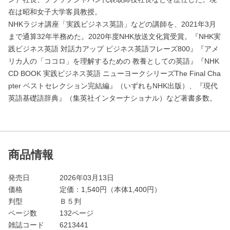
在は昭和女子大学客員教授。
NHKラジオ講座「実践ビジネス英語」などの講師を、2021年3月
まで通算32年半務めた。2020年度NHK放送文化賞受賞。『NHK実
践ビジネス英語 対話力アップ ビジネス英語フレーズ800』『アメ
リカ人の「ココロ」を理解するための 教養としての英語』『NHK
CD BOOK 実践ビジネス英語 ニューヨークシリーズThe Final Cha
pter ベストセレクション完結編』（いずれもNHK出版）、『現代
英語基礎語辞典』（集英社インターナショナル）など著書多数。
商品情報
発売日
2026年03月13日
価格
定価：
1,540
円（本体1,400円）
判型
Ｂ５判
ページ数
132ページ
雑誌コード
6213441