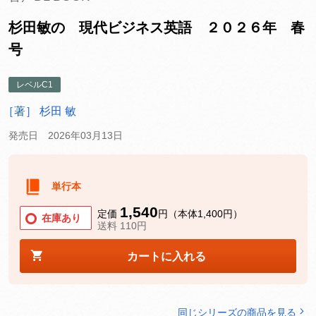
杉田敏の 現代ビジネス英語 ２０２６年 春
号
レベルC1
［著］ 杉田 敏
発売日 2026年03月13日
単行本
1,540
定価
円（本体1,400円）
在庫あり
送料 110円
カートに入れる
同じシリーズの商品を見る