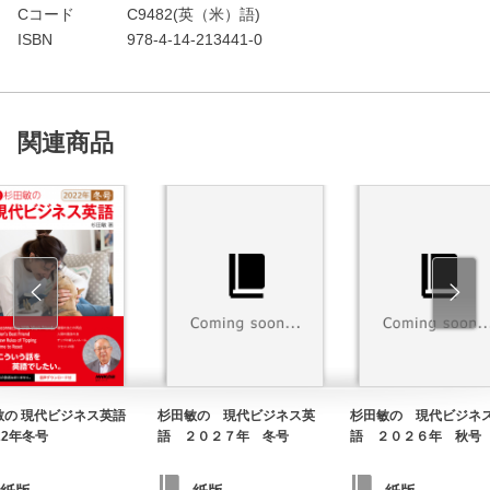
Cコード
C9482(英（米）語)
ISBN
978-4-14-213441-0
関連商品
敏の 現代ビジネス英語
杉田敏の 現代ビジネス英
杉田敏の 現代ビジネ
22年冬号
語 ２０２７年 冬号
語 ２０２６年 秋号