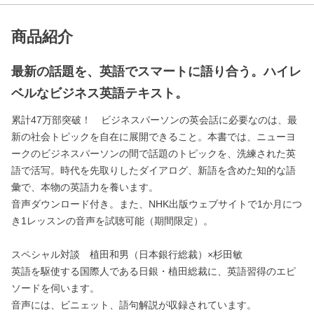
商品紹介
最新の話題を、英語でスマートに語り合う。ハイレ
ベルなビジネス英語テキスト。
累計47万部突破！ ビジネスパーソンの英会話に必要なのは、最
新の社会トピックを自在に展開できること。本書では、ニューヨ
ークのビジネスパーソンの間で話題のトピックを、洗練された英
語で活写。時代を先取りしたダイアログ、新語を含めた知的な語
彙で、本物の英語力を養います。
音声ダウンロード付き。また、NHK出版ウェブサイトで1か月につ
き1レッスンの音声を試聴可能（期間限定）。
スペシャル対談 植田和男（日本銀行総裁）×杉田敏
英語を駆使する国際人である日銀・植田総裁に、英語習得のエピ
ソードを伺います。
音声には、ビニェット、語句解説が収録されています。