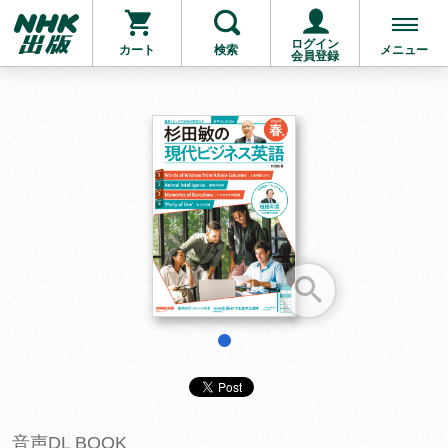
ログイン
カート
検索
メニュー
会員登録
お支払いに進む
他にも商品を買う
1
音声DL BOOK