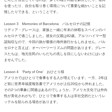
を使ったり、自分を取り巻く環境について重要な細かいことを記
憶したりできる、ということです。
Lesson 3 Memories of Barcelona バルセロナの記憶
リディア・グレースは、家族と一緒に年末の休暇をスペインのバ
ルセロナで過ごしました。彼女の父親は82歳。アルツハイマー型
認知症なので、今回の旅が最後の海外旅行かもしれません。バル
セロナと言えば、オーバーツーリズムの問題があります。グレー
スたちは、地元住民のいらだちの兆しを目にしないわけにはいき
ませんでした。
Lesson 4 ‘Party of One’ おひとり様
アメリカではひとりで食事をする人が増えています。一方、2年ほ
ど前に世界幸福度報告書でアメリカが上位20位から外れました。
その2つの事象に関連はあるのでしょうか。アメリカ文化では外向
性が美化されがちで、ひとりで食事する人は非社交的だというレ
ッテルを貼られる場合があります。