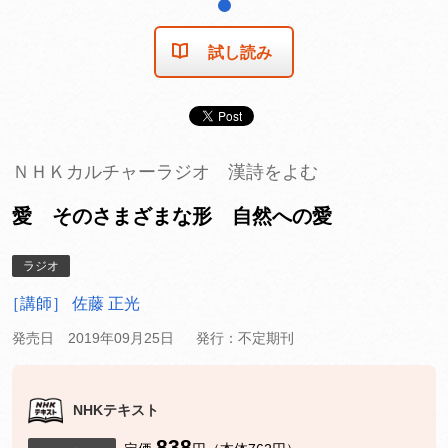
1
試し読み
ＮＨＫカルチャーラジオ 漢詩をよむ
愛 そのさまざまな形 自然への愛
ラジオ
［講師］ 佐藤 正光
発売日 2019年09月25日
発行：不定期刊
NHKテキスト
838