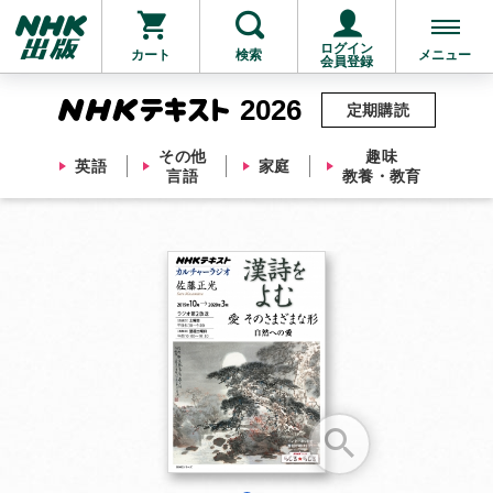
ログイン
カート
検索
メニュー
会員登録
2026
定期購読
その他
趣味
英語
家庭
言語
教養・教育
お支払いに進む
他にも商品を買う