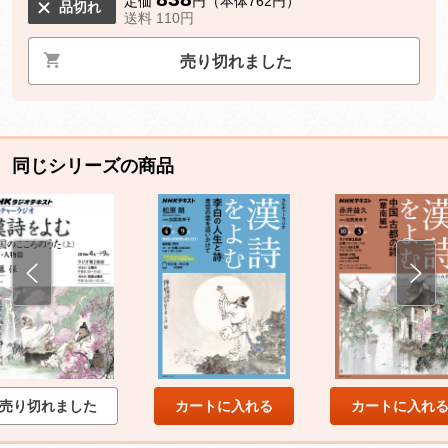
定価
円（本体762円）
品切れ
送料 110円
売り切れました
同じシリーズの商品
売り切れました
カートに入れる
カートに入れ