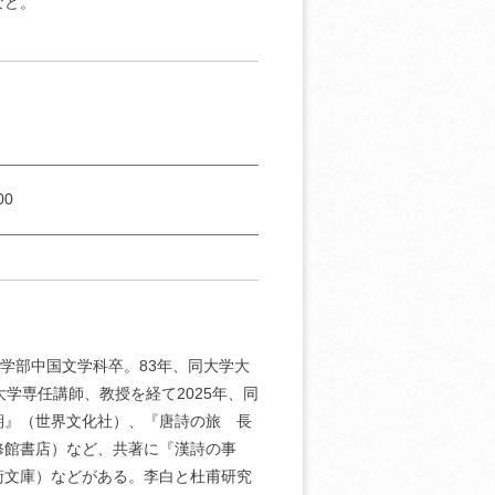
など。
00
文学部中国文学科卒。83年、同大学大
学専任講師、教授を経て2025年、同
期』（世界文化社）、『唐詩の旅 長
修館書店）など、共著に『漢詩の事
術文庫）などがある。李白と杜甫研究