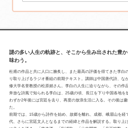
謎の多い人生の軌跡と、そこから生み出された豊か
味わう。
杜甫の作品と共に人口に膾炙し、また最高の評価を得てきた李白の
り取り上げるラジオ番組の前期テキスト。講師は中国唐代詩、な
修大学名誉教授の松原朗さん。李白の人生に迫りながら、その作
奔放な詩風で知られる李白は、25歳の頃、長江を下り中国各地を
わずか2年後には宮廷を去り、再度の放浪生活に入る。その後は廬
た。
前期では、15歳から詩作を始め、故郷を離れ、成都、峨眉山を経
代、さらに宮廷文人となるまでの経緯と作品を解説する。取り上