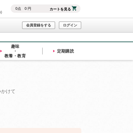
0
点
0
円
カートを見る
h)
会員登録をする
ログイン
趣味
・
定期購読
教養・教育
いかけて