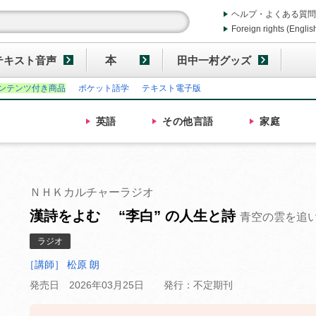
ヘルプ・よくある質問
Foreign rights (Englis
テキスト音声
本
田中一村グッズ
ンテンツ付き商品
ポケット語学
テキスト電子版
英語
その他
言語
家庭
ＮＨＫカルチャーラジオ
漢詩をよむ “李白” の人生と詩
青空の雲を追
ラジオ
［講師］ 松原 朗
発売日 2026年03月25日
発行：不定期刊