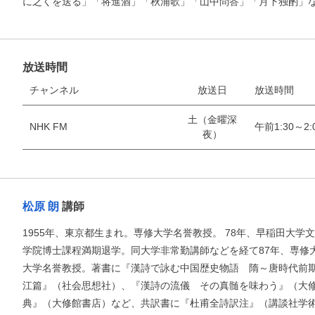
に之くを送る」「将進酒」「秋浦歌」「山中問答」「月下独酌」
お支払いに進む
放送時間
チャンネル
放送日
放送時間
他にも商品を買う
土（金曜深
NHK FM
午前1:30～2:
夜）
松原 朗
講師
1955年、東京都生まれ。専修大学名誉教授。 78年、早稲田大学
学院博士課程満期退学。同大学非常勤講師などを経て87年、専修大
大学名誉教授。著書に『漢詩で詠む中国歴史物語 隋～唐時代前
江篇』（社会思想社）、『漢詩の流儀 その真髄を味わう』（大
典』（大修館書店）など、共訳書に『杜甫全詩訳注』（講談社学