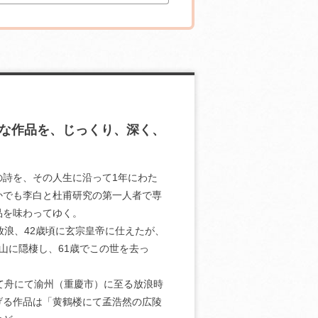
な作品を、じっくり、深く、
詩を、その人生に沿って1年にわた
かでも李白と杜甫研究の第一人者で専
品を味わってゆく。
放浪、42歳頃に玄宗皇帝に仕えたが、
山に隠棲し、61歳でこの世を去っ
て舟にて渝州（重慶市）に至る放浪時
げる作品は「黄鶴楼にて孟浩然の広陵