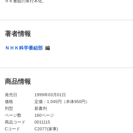
ＨＫ番組の単行本化。
著者情報
ＮＨＫ科学番組部
編
商品情報
発売日
1999年03月01日
価格
定価：
1,045
円（本体950円）
判型
新書判
ページ数
160ページ
商品コード
0011115
Cコード
C2077(家事)