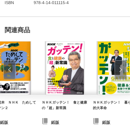
ISBN
978-4-14-011115-4
関連商品
読本 ＮＨＫ ためして
ＮＨＫガッテン！ 食と健康
ＮＨＫガッテン！ 暮
テン２
の「超」新常識
的大革命
紙版
紙版
紙版