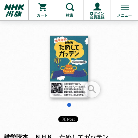
ログイン
カート
検索
メニュー
会員登録
お支払いに進む
他にも商品を買う
1
雑学読本 ＮＨＫ ためしてガッテン