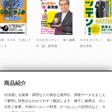
読本 ＮＨＫ ためして
ＮＨＫガッテン！ 食と健康
ＮＨＫガッテン！ 暮
テン２
の「超」新常識
的大革命
商品紹介
日頃感じる健康・調理などの身近な疑問を、実験データをまじえ
て解明し対処法もわかりやすく解説します。梅干し健康法、ガン
を防ぐ食事、牛肉のヘルシー料理、かつおぶしの活用法など。Ｎ