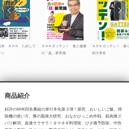
読本 ＮＨＫ ためして
ＮＨＫガッテン！ 食と健康
ＮＨＫガッテン！ 暮
テン
の「超」新常識
的大革命
商品紹介
好評のNHK同名番組の単行本化第３弾！探究、おいしいご飯、掃
除機の使い方、豚の脂身大研究、おなかひっこめ作戦、筋肉痛ズ
バリ解消、血液サラサラ！タマネギ料理術、ひざ痛予防術、中性