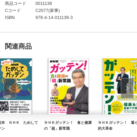
商品コード
0011138
Cコード
C2077(家事)
ISBN
978-4-14-011138-3
関連商品
読本 ＮＨＫ ためして
ＮＨＫガッテン！ 食と健康
ＮＨＫガッテン！ 暮
テン
の「超」新常識
的大革命