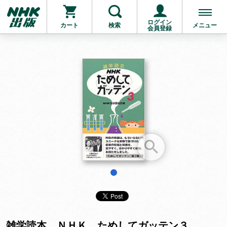
ログイン
カート
検索
メニュー
会員登録
お支払いに進む
他にも商品を買う
1
雑学読本 ＮＨＫ ためしてガッテン３