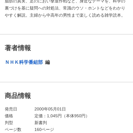
脂肪の真実、足のにおい撃退作戦など、身近なテーマを、科学の
裏づけを基に疑問への対処法、常識のウソ・ホントなどをわかり
やすく解説。主婦から中高年の男性まで楽しく読める雑学読本。
著者情報
ＮＨＫ科学番組部
編
商品情報
発売日
2000年05月01日
価格
定価：
1,045
円（本体950円）
判型
新書判
ページ数
160ページ