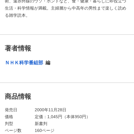
術、遠赤外線のウソ・ホントなど、食・健康・暮らしに即役立つ
生活・科学情報が満載。主婦層から中高年の男性まで楽しく読め
る雑学読本。
著者情報
ＮＨＫ科学番組部
編
商品情報
発売日
2000年11月28日
価格
定価：
1,045
円（本体950円）
判型
新書判
ページ数
160ページ