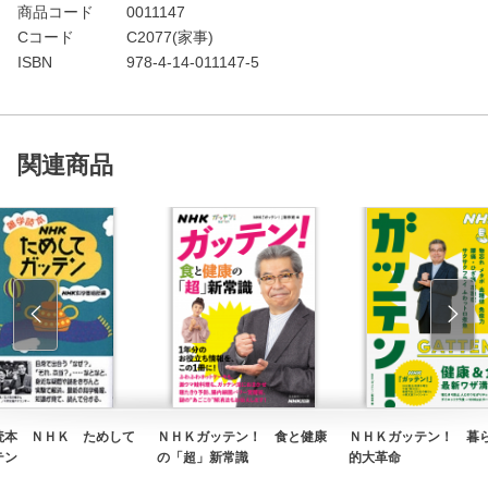
商品コード
0011147
Cコード
C2077(家事)
ISBN
978-4-14-011147-5
関連商品
読本 ＮＨＫ ためして
ＮＨＫガッテン！ 食と健康
ＮＨＫガッテン！ 暮
テン
の「超」新常識
的大革命