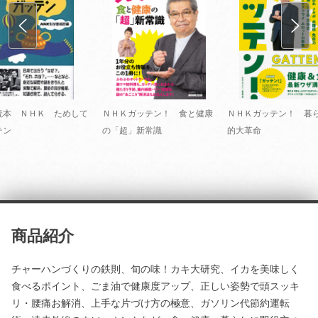
読本 ＮＨＫ ためして
ＮＨＫガッテン！ 食と健康
ＮＨＫガッテン！ 暮
テン
の「超」新常識
的大革命
商品紹介
チャーハンづくりの鉄則、旬の味！カキ大研究、イカを美味しく
食べるポイント、ごま油で健康度アップ、正しい姿勢で頭スッキ
リ・腰痛お解消、上手な片づけ方の極意、ガソリン代節約運転