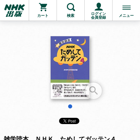
ログイン
カート
検索
メニュー
会員登録
お支払いに進む
他にも商品を買う
1
雑学読本 ＮＨＫ ためしてガッテン４