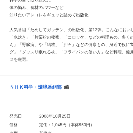
科学の目で取り組んだ
体の悩み、食材のパワーなど
知りたいアレコレをギュッと詰めて出版化
人気番組「ためしてガッテン」の出版化、第12弾。こんなにおい
「水炊き」「片栗粉の秘密」「コロッケ」などの料理もの、多く
ん」「腎臓病」や「結核」「胆石」などの健康もの、身近で役に
グ」「グッスリ眠れる枕」「フライパンの使い方」など料理、健
２を厳選。
ＮＨＫ科学・環境番組部
編
お支払いに進む
発売日
2008年10月25日
価格
定価：
1,045
円（本体950円）
他にも商品を買う