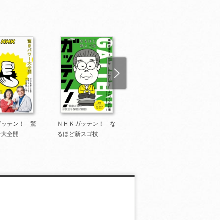
ガッテン！ 驚
ＮＨＫガッテン！ な
ＮＨＫガッテン！ よ
ー大全開
るほど新スゴ技
りぬき新常識