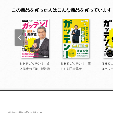
この商品を買った人はこんな商品を買っています
Ｋ た
ＮＨＫガッテン！ 食
ＮＨＫガッテン！ 暮
ＮＨＫ
と健康の「超」新常識
らし劇的大革命
きパワ