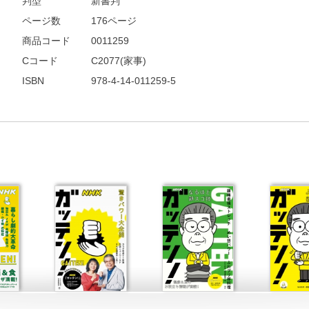
判型
新書判
ページ数
176ページ
商品コード
0011259
Cコード
C2077(家事)
ISBN
978-4-14-011259-5