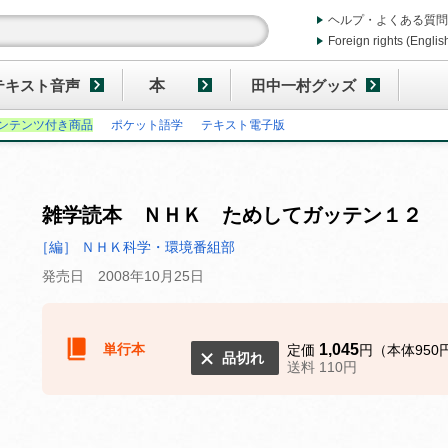
ヘルプ・よくある質問
Foreign rights (Englis
テキスト音声
本
田中一村グッズ
ンテンツ付き商品
ポケット語学
テキスト電子版
雑学読本 ＮＨＫ ためしてガッテン１２
［編］ ＮＨＫ科学・環境番組部
発売日 2008年10月25日
単行本
1,045
定価
円（本体950
品切れ
送料 110円