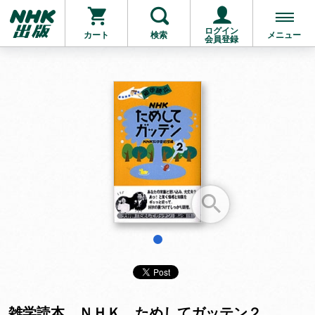
ログイン
カート
検索
メニュー
会員登録
お支払いに進む
他にも商品を買う
1
雑学読本 ＮＨＫ ためしてガッテン２