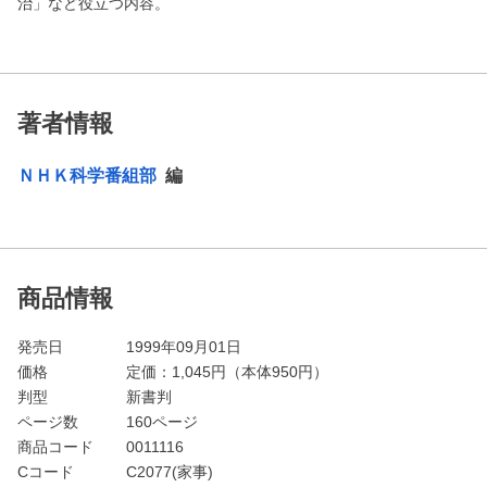
治」など役立つ内容。
著者情報
ＮＨＫ科学番組部
編
商品情報
発売日
1999年09月01日
価格
定価：
1,045
円（本体950円）
判型
新書判
ページ数
160ページ
商品コード
0011116
Cコード
C2077(家事)