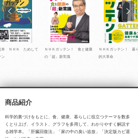
読本 ＮＨＫ ためして
ＮＨＫガッテン！ 食と健康
ＮＨＫガッテン！ 暮
テン
の「超」新常識
的大革命
商品紹介
科学的裏づけをもとに、食、健康、暮らしに役立つテーマを数多
くとり上げ、イラスト、グラフを多用して、わかりやすく解説す
る雑学本。「肝臓回復法」「家の中の臭い追放」「決定版カビ退