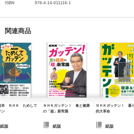
ISBN
978-4-14-011116-1
関連商品
読本 ＮＨＫ ためして
ＮＨＫガッテン！ 食と健康
ＮＨＫガッテン！ 暮
テン
の「超」新常識
的大革命
紙版
紙版
紙版