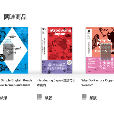
関連商品
 Simple English Reade
Introducing Japan 英語で日
Why Do Parrots Copy 
ew Romeo and Juliet
本案内
Words?
紙版
紙版
紙版