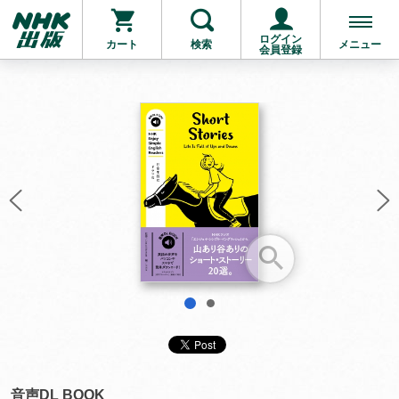
ログイン
カート
検索
メニュー
会員登録
お支払いに進む
他にも商品を買う
1
2
音声DL BOOK