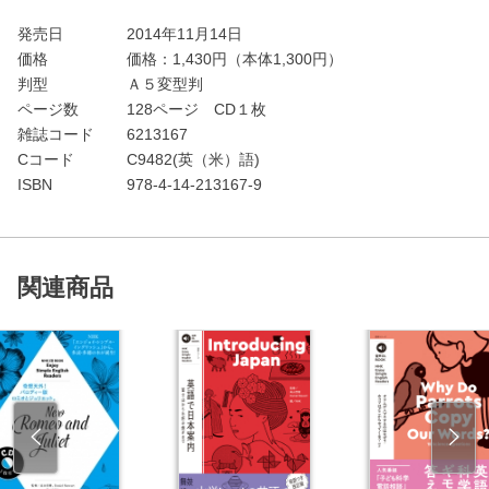
発売日
2014年11月14日
価格
価格：
1,430
円（本体1,300円）
判型
Ａ５変型判
ページ数
128ページ CD１枚
雑誌コード
6213167
Cコード
C9482(英（米）語)
ISBN
978-4-14-213167-9
関連商品