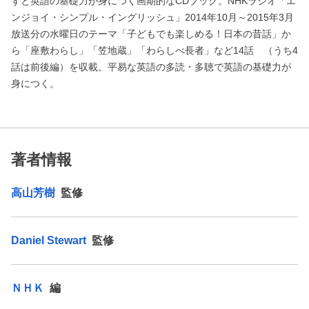
ずと英語の基礎力が身につく画期的なCDブック。NHKラジオ「エ
ンジョイ・シンプル・イングリッシュ」2014年10月～2015年3月
放送分の水曜日のテーマ「子どもでも楽しめる！日本の昔話」か
ら「座敷わらし」「笠地蔵」「わらしべ長者」など14話 （うち4
話は前後編）を収載。平易な英語の多読・多聴で英語の基礎力が
身につく。
著者情報
高山芳樹
監修
Daniel Stewart
監修
ＮＨＫ
編