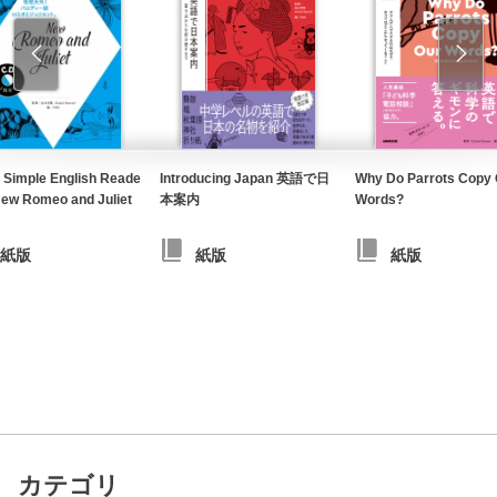
 Simple English Reade
Introducing Japan 英語で日
Why Do Parrots Copy 
ew Romeo and Juliet
本案内
Words?
紙版
紙版
紙版
カテゴリ