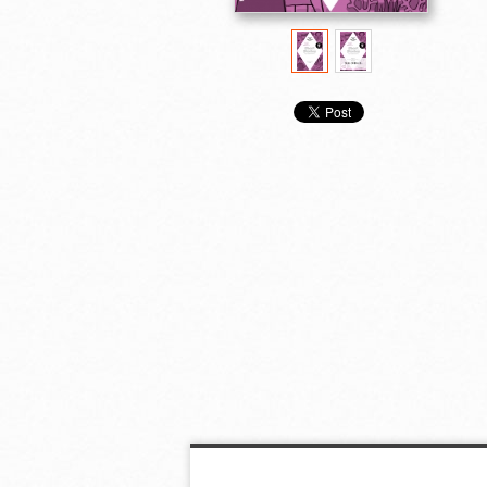
Enjoy Simple English
Enjoy Simple English
Enjoy Simple E
Readers Japanese
Readers Introducing
Readers New
Folklore
Japan
o and Juliet