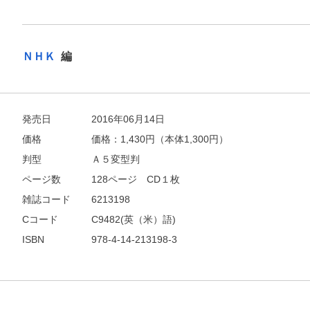
ＮＨＫ
編
発売日
2016年06月14日
価格
価格：
1,430
円（本体1,300円）
判型
Ａ５変型判
ページ数
128ページ CD１枚
雑誌コード
6213198
Cコード
C9482(英（米）語)
ISBN
978-4-14-213198-3