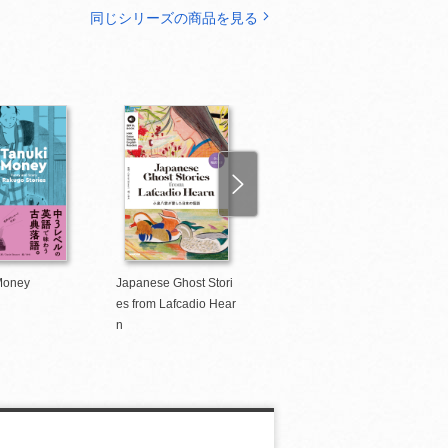
同じシリーズの商品を見る
Money
Japanese Ghost Stori
Can You Play Basebal
A
es from Lafcadio Hear
l on the Moon？
n