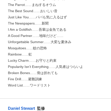
The Parrot……まねするオウム
The Best Sound……おいしい音
お支払いに進む
Just Like You……パパも気に入るはず
The Newspapers……新聞
他にも商品を買う
I Am a Goldfish……吾輩は金魚である
A Good Partner……地味だけど……
Unforgettable Summer……大変な夏休み
Mosquitoes……蚊の恐怖
Rainbow……虹
Lucky Charm……お守りと約束
Popularity Isn’t Everything……人気者はつらいよ
Broken Bones……骨は折れても
Fire Drill……避難訓練
Word List……ワードリスト
Daniel Stewart
監修