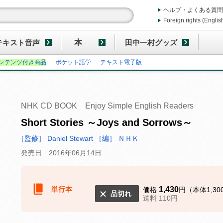
ヘルプ・よくある質問
Foreign rights (Englis
テキスト音声
本
田中一村グッズ
ンテンツ付き商品
ポケット語学
テキスト電子版
NHK CD BOOK Enjoy Simple English Readers
Short Stories ～Joys and Sorrows～
［監修］ Daniel Stewart
［編］ ＮＨＫ
発売日 2016年06月14日
単行本
1,430
価格
円（本体1,30
品切れ
送料 110円