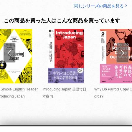
同じシリーズの商品を見る
この商品を買った人はこんな商品を買っています
 Simple English Reader
Introducing Japan 英語で日
Why Do Parrots Copy 
roducing Japan
本案内
ords?