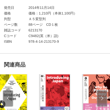
発売日
2014年11月14日
価格
価格：
1,210
円（本体1,100円）
判型
Ａ５変型判
ページ数
88ページ CD１枚
雑誌コード
6213170
Cコード
C9482(英（米）語)
ISBN
978-4-14-213170-9
関連商品