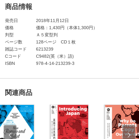
商品情報
発売日
2018年11月12日
価格
価格：
1,430
円（本体1,300円）
判型
Ａ５変型判
ページ数
128ページ CD１枚
雑誌コード
6213239
Cコード
C9482(英（米）語)
ISBN
978-4-14-213239-3
関連商品