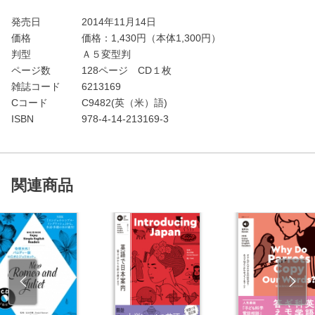
発売日
2014年11月14日
価格
価格：
1,430
円（本体1,300円）
判型
Ａ５変型判
ページ数
128ページ CD１枚
雑誌コード
6213169
Cコード
C9482(英（米）語)
ISBN
978-4-14-213169-3
関連商品