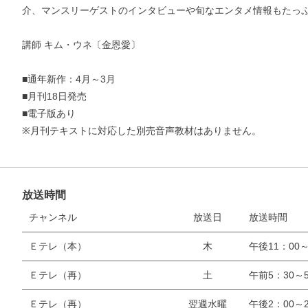
介、マンスリーゲストのインタビューや旬なエンタメ情報もたっ
講師 キム・ウネ〔金恩愛〕
■通年新作：4月～3月
■月刊18日発売
■電子版あり
※月刊テキストに対応した別売音声教材はありません。
放送時間
お支払いに進む
チャンネル
放送日
放送時間
他にも商品を買う
Ｅテレ（本）
木
午後11：00～
Ｅテレ（再）
土
午前5：30～5
Ｅテレ（再）
翌週水曜
午後2：00～2