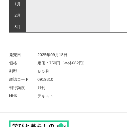
1月
2月
3月
発売日
2025年09月18日
価格
定価：
750
円（本体682円）
判型
Ｂ５判
雑誌コード
0919310
刊行頻度
月刊
NHK
テキスト