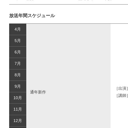
放送年間スケジュール
4月
5月
6月
7月
8月
9月
［出演
通年新作
［講師
10月
11月
12月