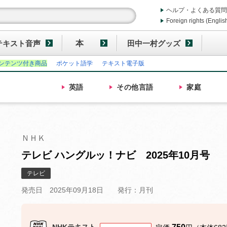
ヘルプ・よくある質問
Foreign rights (Englis
テキスト音声
本
田中一村グッズ
ンテンツ付き商品
ポケット語学
テキスト電子版
英語
その他
言語
家庭
ＮＨＫ
テレビ ハングルッ！ナビ 2025年10月号
テレビ
発売日 2025年09月18日
発行：月刊
NHKテキスト