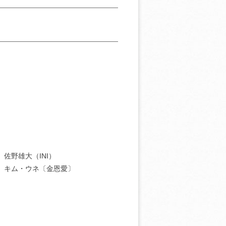
］佐野雄大（INI）
］キム・ウネ〔金恩愛〕