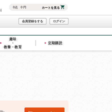
0
点
0
円
カートを見る
h)
会員登録をする
ログイン
趣味
・
定期購読
教養・教育