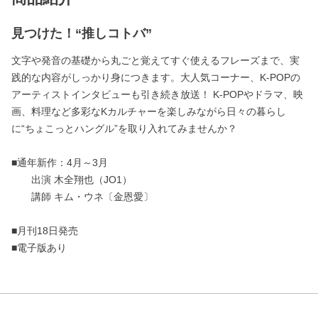
見つけた！“推しコトバ”
文字や発音の基礎から丸ごと覚えてすぐ使えるフレーズまで、実
践的な内容がしっかり身につきます。大人気コーナー、K-POPの
アーティストインタビューも引き続き放送！ K-POPやドラマ、映
画、料理など多彩なKカルチャーを楽しみながら日々の暮らし
に“ちょこっとハングル”を取り入れてみませんか？
■通年新作：4月～3月
出演 木全翔也（JO1）
講師 キム・ウネ〔金恩愛〕
■月刊18日発売
■電子版あり