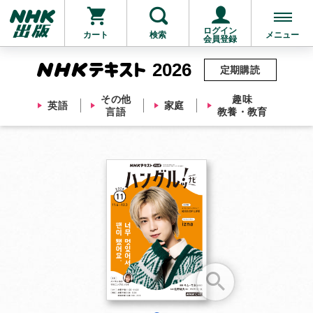
ログイン
カート
検索
メニュー
会員登録
2026
定期購読
その他
趣味
英語
家庭
言語
教養・教育
お支払いに進む
他にも商品を買う