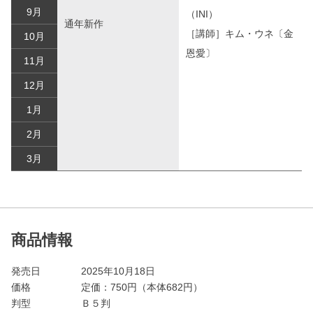
9月
（INI）
通年新作
［講師］キム・ウネ〔金
10月
恩愛〕
11月
12月
1月
2月
3月
商品情報
発売日
2025年10月18日
価格
定価：
750
円（本体682円）
判型
Ｂ５判