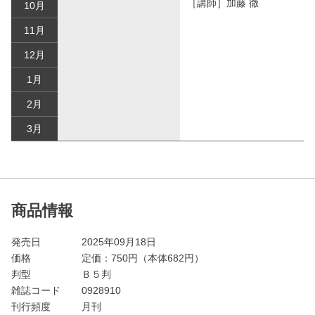
［講師］加藤 徹
10月
11月
12月
1月
2月
3月
商品情報
発売日
2025年09月18日
価格
定価：
750
円（本体682円）
判型
Ｂ５判
雑誌コード
0928910
刊行頻度
月刊