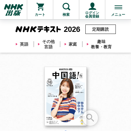
ログイン
カート
検索
メニュー
会員登録
2026
定期購読
その他
趣味
英語
家庭
言語
教養・教育
お支払いに進む
他にも商品を買う