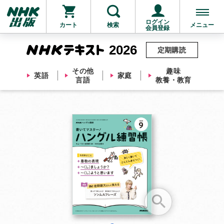
ログイン
カート
検索
メニュー
会員登録
2026
定期購読
その他
趣味
英語
家庭
言語
教養・教育
お支払いに進む
他にも商品を買う