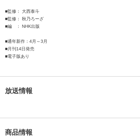
■監修： 大西泰斗
■監修： 秋乃ろーざ
■編 ： NHK出版
■通年新作：4月～3月
■月刊14日発売
■電子版あり
放送情報
商品情報