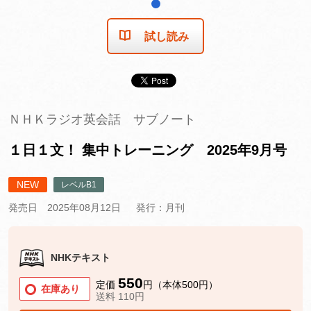
1
試し読み
ＮＨＫラジオ英会話 サブノート
１日１文！ 集中トレーニング 2025年9月号
NEW
レベルB1
発売日 2025年08月12日
発行：月刊
NHKテキスト
550
定価
円（本体500円）
在庫あり
送料 110円