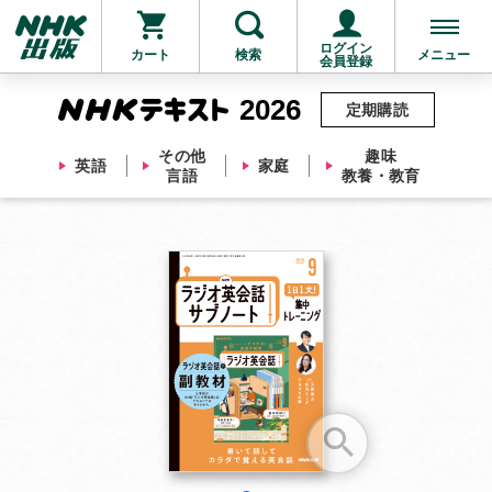
ログイン
カート
検索
メニュー
会員登録
2026
定期購読
その他
趣味
英語
家庭
言語
教養・教育
お支払いに進む
他にも商品を買う