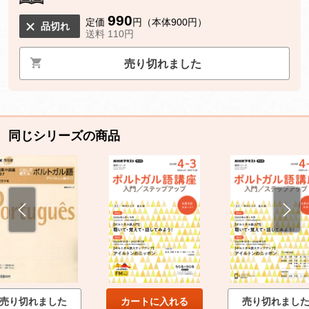
990
定価
円（本体900円）
品切れ
送料 110円
売り切れました
同じシリーズの商品
売り切れました
カートに入れる
売り切れまし