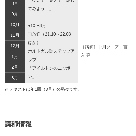
8月
てみよう！」
9月
10月
●10〜3月
再放送（21.10～22.03
11月
ほか）
12月
［講師］中川ソニア、宮
ポルトガル語ステップア
入 亮
1月
ップ
2月
「アイルトンのニッポ
ン」
3月
※テキストは年1回（3月）の発売です。
講師情報