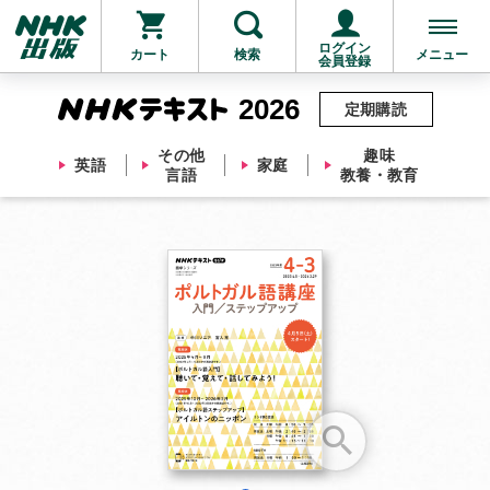
ログイン
カート
検索
メニュー
会員登録
2026
定期購読
その他
趣味
英語
家庭
言語
教養・教育
お支払いに進む
他にも商品を買う