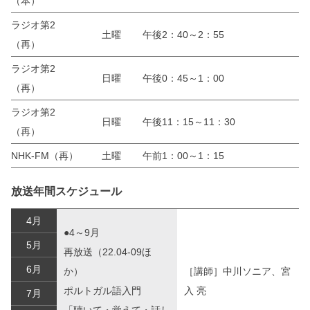
（本）
ラジオ第2
土曜
午後2：40～2：55
（再）
ラジオ第2
日曜
午後0：45～1：00
（再）
ラジオ第2
日曜
午後11：15～11：30
（再）
NHK-FM（再）
土曜
午前1：00～1：15
放送年間スケジュール
4月
●4～9月
5月
再放送（22.04-09ほ
6月
か）
［講師］中川ソニア、宮
ポルトガル語入門
入 亮
7月
「聴いて・覚えて・話し