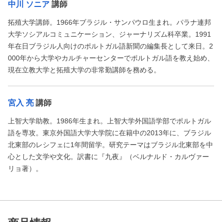
中川 ソニア
講師
拓殖大学講師。1966年ブラジル・サンパウロ生まれ。パラナ連邦
大学ソシアルコミュニケーション、ジャーナリズム科卒業。1991
年在日ブラジル人向けのポルトガル語新聞の編集長として来日。2
000年から大学やカルチャーセンターでポルトガル語を教え始め、
現在立教大学と拓殖大学の非常勤講師を務める。
宮入 亮
講師
上智大学助教。1986年生まれ。上智大学外国語学部でポルトガル
語を専攻。東京外国語大学大学院に在籍中の2013年に、ブラジル
北東部のレシフェに1年間留学。研究テーマはブラジル北東部を中
心とした文学や文化。訳書に『九夜』（ベルナルド・カルヴァー
リョ著）。