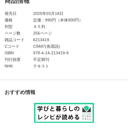
商品情報
発売日
2025年03月18日
価格
定価：
990
円（本体900円）
判型
Ａ５判
ページ数
256ページ
雑誌コード
6213419
Cコード
C9487(各国語)
ISBN
978-4-14-213419-9
刊行頻度
不定期刊
NHK
テキスト
おすすめ情報