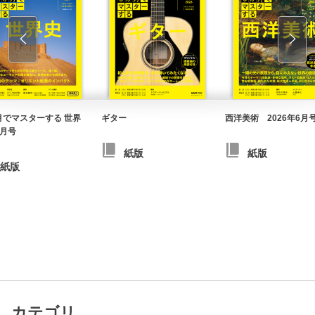
月でマスターする 世界
ギター
西洋美術 2026年6月
4月号
紙版
紙版
紙版
カテゴリ