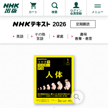
ログイン
カート
検索
メニュー
会員登録
2026
定期購読
その他
趣味
英語
家庭
言語
教養・教育
お支払いに進む
他にも商品を買う