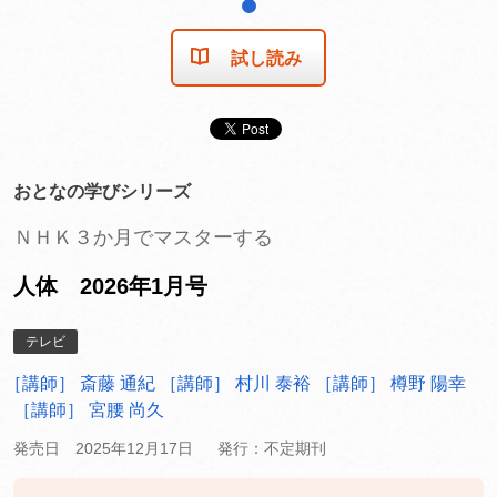
1
試し読み
おとなの学びシリーズ
ＮＨＫ３か月でマスターする
人体 2026年1月号
テレビ
［講師］ 斎藤 通紀
［講師］ 村川 泰裕
［講師］ 樽野 陽幸
［講師］ 宮腰 尚久
発売日 2025年12月17日
発行：不定期刊