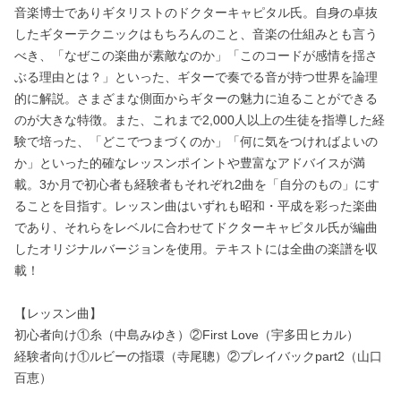
音楽博士でありギタリストのドクターキャピタル氏。自身の卓抜
したギターテクニックはもちろんのこと、音楽の仕組みとも言う
べき、「なぜこの楽曲が素敵なのか」「このコードが感情を揺さ
ぶる理由とは？」といった、ギターで奏でる音が持つ世界を論理
的に解説。さまざまな側面からギターの魅力に迫ることができる
のが大きな特徴。また、これまで2,000人以上の生徒を指導した経
験で培った、「どこでつまづくのか」「何に気をつければよいの
か」といった的確なレッスンポイントや豊富なアドバイスが満
載。3か月で初心者も経験者もそれぞれ2曲を「自分のもの」にす
ることを目指す。レッスン曲はいずれも昭和・平成を彩った楽曲
であり、それらをレベルに合わせてドクターキャピタル氏が編曲
したオリジナルバージョンを使用。テキストには全曲の楽譜を収
載！
【レッスン曲】
初心者向け①糸（中島みゆき）②First Love（宇多田ヒカル）
経験者向け①ルビーの指環（寺尾聰）②プレイバックpart2（山口
百恵）