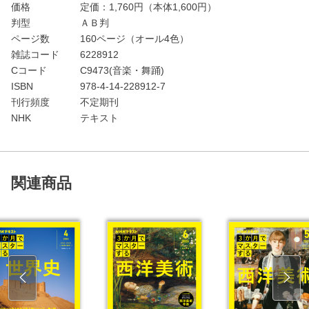
価格
定価：
1,760
円（本体1,600円）
判型
ＡＢ判
ページ数
160ページ（オール4色）
雑誌コード
6228912
Cコード
C9473(音楽・舞踊)
ISBN
978-4-14-228912-7
刊行頻度
不定期刊
NHK
テキスト
関連商品