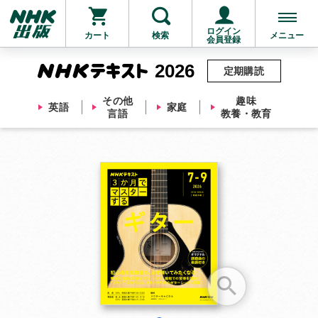
ログイン
カート
検索
メニュー
会員登録
2026
定期購読
その他
趣味
英語
家庭
言語
教養・教育
お支払いに進む
他にも商品を買う