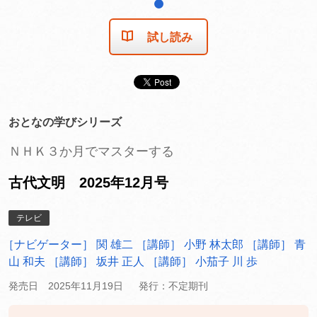
1
試し読み
おとなの学びシリーズ
ＮＨＫ３か月でマスターする
古代文明 2025年12月号
テレビ
［ナビゲーター］ 関 雄二
［講師］ 小野 林太郎
［講師］ 青
山 和夫
［講師］ 坂井 正人
［講師］ 小茄子 川 歩
発売日 2025年11月19日
発行：不定期刊