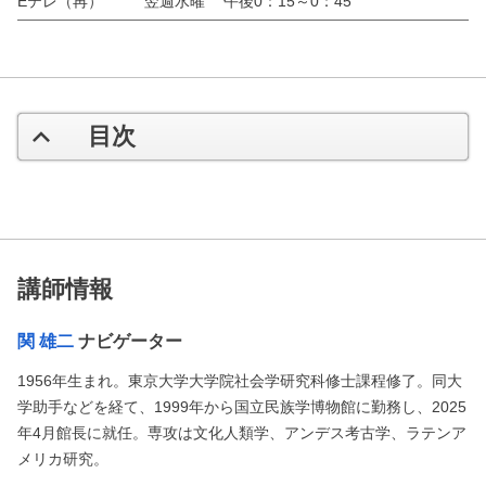
Eテレ（再）
翌週水曜
午後0：15～0：45
目次
講師情報
関 雄二
ナビゲーター
1956年生まれ。東京大学大学院社会学研究科修士課程修了。同大
学助手などを経て、1999年から国立民族学博物館に勤務し、2025
年4月館長に就任。専攻は文化人類学、アンデス考古学、ラテンア
メリカ研究。