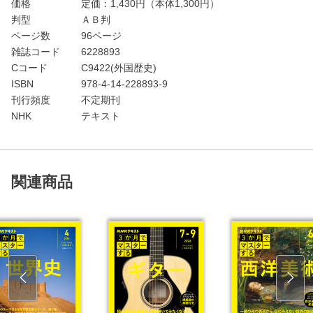
価格
定価：
1,430
円（本体1,300円）
判型
ＡＢ判
ページ数
96ページ
雑誌コード
6228893
Cコード
C9422(外国歴史)
ISBN
978-4-14-228893-9
刊行頻度
不定期刊
NHK
テキスト
関連商品