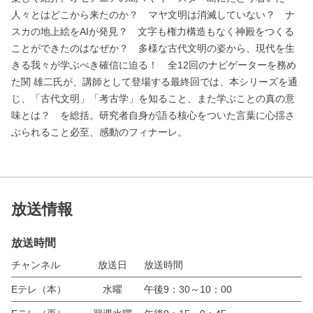
人々とはどこから来たのか？ マヤ文明は消滅していない？ ナ
スカの地上絵をAIが発見？ 文字も権力構造もなく神殿をつくる
ことができたのはなぜか？ 多様な古代文明の姿から、現代を生
きる我々が学ぶべき確信に迫る！ 全12回のナビゲーターを務め
た関 雄二氏が、講師として登場する最終回では、本シリーズを通
じ、「古代文明」「考古学」を知ること、また学ぶことの真の意
味とは？ を総括。研究者自身が語る核心をついた言葉に心揺さ
ぶられること必至、感動のフィナーレ。
放送情報
放送時間
チャンネル
放送日
放送時間
Eテレ（本）
水曜
午後9：30～10：00