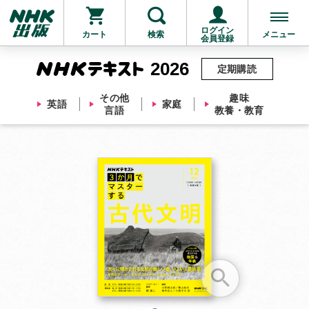
ログイン
カート
検索
メニュー
会員登録
2026
定期購読
その他
趣味
英語
家庭
言語
教養・教育
お支払いに進む
他にも商品を買う