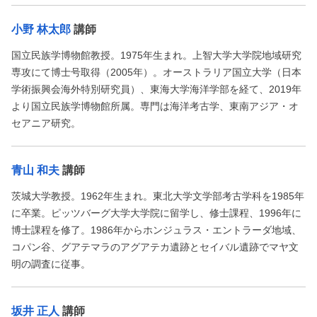
小野 林太郎
講師
国立民族学博物館教授。1975年生まれ。上智大学大学院地域研究
専攻にて博士号取得（2005年）。オーストラリア国立大学（日本
学術振興会海外特別研究員）、東海大学海洋学部を経て、2019年
より国立民族学博物館所属。専門は海洋考古学、東南アジア・オ
セアニア研究。
青山 和夫
講師
茨城大学教授。1962年生まれ。東北大学文学部考古学科を1985年
に卒業。ピッツバーグ大学大学院に留学し、修士課程、1996年に
博士課程を修了。1986年からホンジュラス・エントラーダ地域、
コパン谷、グアテマラのアグアテカ遺跡とセイバル遺跡でマヤ文
明の調査に従事。
坂井 正人
講師